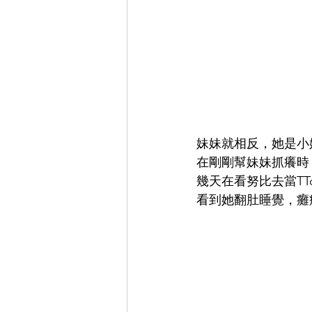
妹妹就相反，她是小
在剛剛幫妹妹抓癢時
幾天在看努比去當T
看到她翻肚睡覺，癱