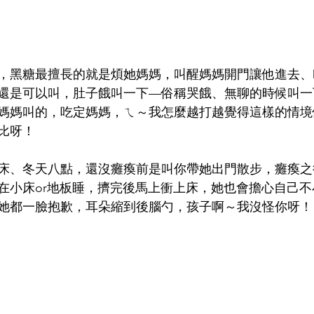
，黑糖最擅長的就是煩她媽媽，叫醒媽媽開門讓他進去、
還是可以叫，肚子餓叫一下—俗稱哭餓、無聊的時候叫一
媽媽叫的，吃定媽媽，ㄟ～我怎麼越打越覺得這樣的情境
比呀！
床、冬天八點，還沒癱瘓前是叫你帶她出門散步，癱瘓之
在小床or地板睡，擠完後馬上衝上床，她也會擔心自己不
她都一臉抱歉，耳朵縮到後腦勺，孩子啊～我沒怪你呀！