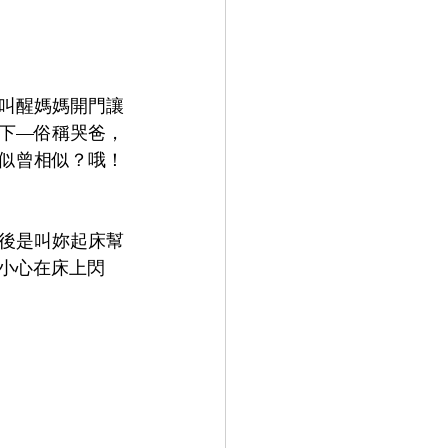
叫醒媽媽開門讓
下—俗稱哭爸，
似曾相似？哦！
後是叫妳起床幫
小心在床上閃