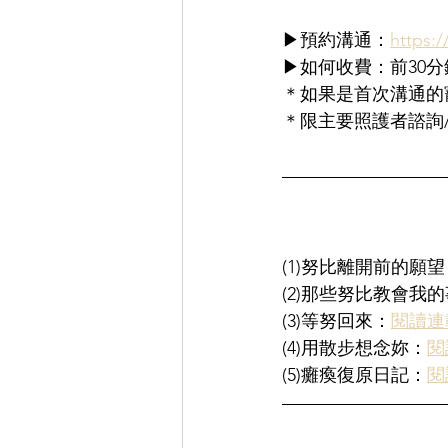
▶︎預約溝通：
https:
▶︎如何收費：前30分
＊如果是首次溝通的
＊限主要照護者諮詢
(1)努比離開前的願望
(2)那些努比教會我
(3)等努回來：
閱讀連
(4)用散步想念妳：
閱
(5)癱瘓復原日記：
閱