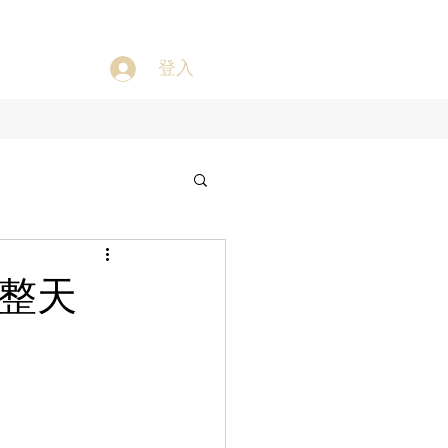
登入
一整天