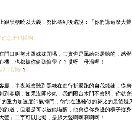
上跟黑糖曉以大義，努比聽到後還說：「你們講這麼大聲
作你怎麼也懂啊
在門口叫努比跟妹妹閉嘴，其實也是罵給鄰居聽的，感覺
心機，也都被你偷聽偷學了？哎呀！母湯喔！ 
是說了閉嘴
？
客廳，半夜就會聽到黑糖在進行折返跑的自我鍛鍊，從房
刺到客廳，如果沒開冷氣，我們陽台木門不會關，你就會
斤的重力加速度帥氣撞門，彷彿在逃難似的努比的最後幾
的跑道，但還是可以被他嚇醒，他會從你身邊的櫃子縱身
大聲」二字可以比擬，是超大聲啊啊啊啊啊！