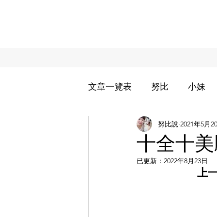
文章一覽表
努比
小妹
努比說
2021年5月2
過敏兒小妹治療週記
努
十全十美
已更新：
2022年8月23日
努家的日常用品分享
努
上