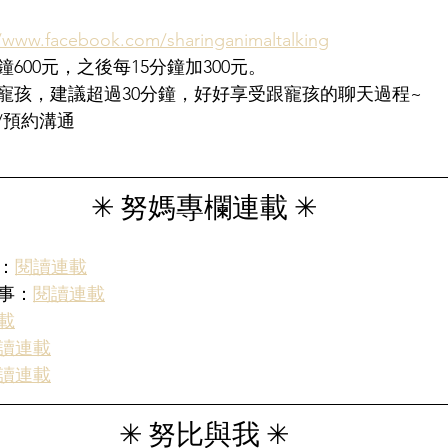
//www.facebook.com/sharinganimaltalking
鐘600元，之後每15分鐘加300元。
寵孩，建議超過30分鐘，好好享受跟寵孩的聊天過程~
/預約溝通
✳︎ 努媽專欄連載 ✳︎
：
閱讀連載
的事：
閱讀連載
載
讀連載
讀連載
✳︎ 努比與我 ✳︎