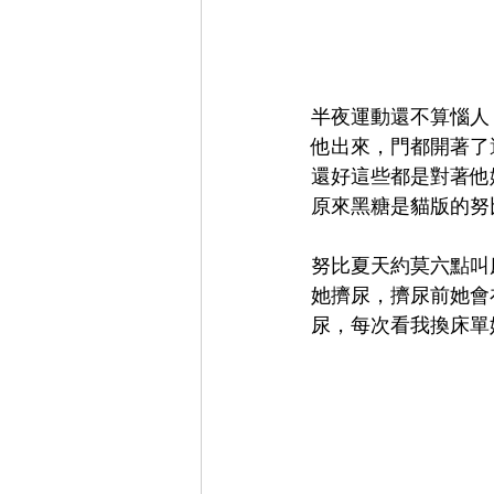
半夜運動還不算惱人
他出來，門都開著了
還好這些都是對著他
原來黑糖是貓版的努
努比夏天約莫六點叫
她擠尿，擠尿前她會
尿，每次看我換床單