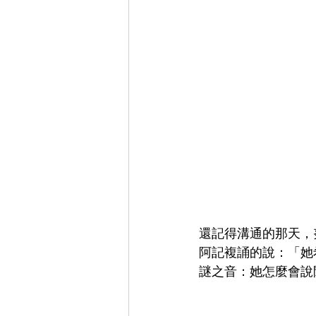
還記得溝通的那天，
阿記複誦的說：「她
謎之音：她怎麼會說