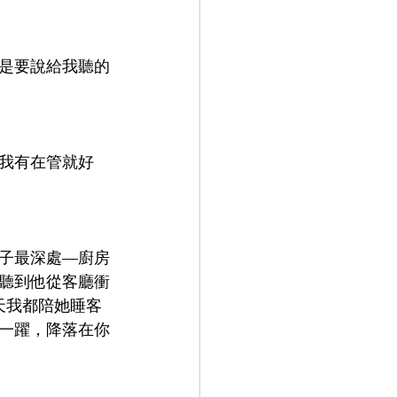
是要說給我聽的
我有在管就好
子最深處—廚房
聽到他從客廳衝
天我都陪她睡客
一躍，降落在你