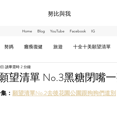
努比與我
Home
Blog
YouTube
Facebook
IG
努媽
癱瘓復健
旅遊
十全十美願望清單
0日
讀畢需時 2 分鐘
比教會我的事
等努回來
用散步想念你
阿SO
願望清單 No.3黑糖閉嘴
家食堂
NIA
一集：
願望清單No.2去後花園公園跟狗狗們道別