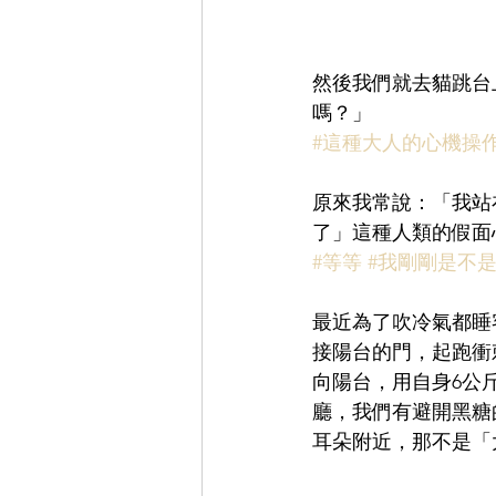
然後我們就去貓跳台
嗎？」 
#這種大人的心機操
原來我常說：「我站
了」這種人類的假面
#等等
#我剛剛是不
最近為了吹冷氣都睡
接陽台的門，起跑衝
向陽台，用自身6公
廳，我們有避開黑糖
耳朵附近，那不是「