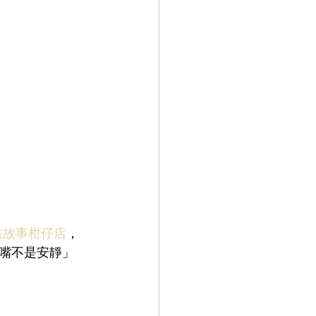
孩故事柑仔店
，
嘴不是安靜」