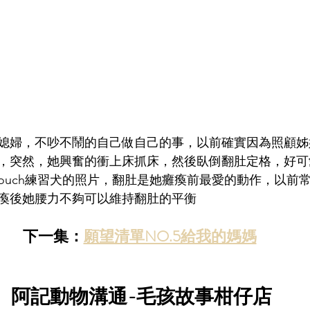
媳婦，不吵不鬧的自己做自己的事，以前確實因為照顧姊
，突然，她興奮的衝上床抓床，然後臥倒翻肚定格，好可
Touch練習犬的照片，翻肚是她癱瘓前最愛的動作，以前
瘓後她腰力不夠可以維持翻肚的平衡
下一集：
願望清單NO.5給我的媽媽
阿記動物溝通-毛孩故事柑仔店