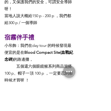
的，又保護我們的安全，可謂安全導師
呀！
當地人說大概給150 p - 200 p ，我們都
給300 p / 一個導師 
宿霧伴手禮
小吊飾：我們在day tour 的時候發現最
便宜的是在
Blood Compact Site(血戰紀
念碑)
的路邊攤，
            五個還六個眼鏡猴系列商品混搭 
100 p、帽子一頂 100 p ，一定要忍到那
時候才買呀 ！
芒果乾：一定要買 7 D 的，他翻轉了我
對果乾的印象！200g好像兩百元有找
酵素肥皂：我阿母有買，請他發試用文
好了 XD