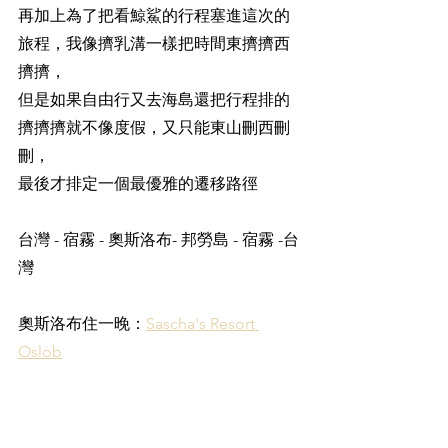
再加上為了把看鯨鯊的行程塞進這次的
旅程，我像擠乳溝一樣把時間東擠擠西
擠擠，
但是如果自由行又去海島還把行程排的
擠擠擠就不像度假，又只能東山刪西刪
刪，
最後才排定一個最優雅的遷移路徑
台灣 - 宿霧 - 奧斯洛布- 邦勞島 - 宿霧 -台
灣
奧斯洛布住一晚：
Sascha's Resort 
Oslob