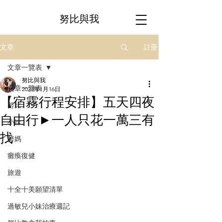
努比與我
註冊
文章
文章一覽表
努比與我
文章一覽表
2023年1月16日
【宿霧行程安排】五天四夜
努比
自由行►一人只花一萬三有
小妹
找
努媽
癱瘓復健
旅遊
十全十美願望清單
過敏兒小妹治療週記