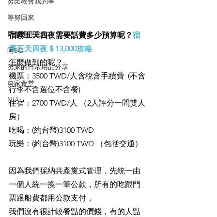
努比教會我的事
等努回來
用散步想念你
宿霧五天四夜需要話費多少預算呢？
宿
霧五天四夜＄13,000攻略
阿SO
怎麼做到的呢？
努家的日常用品分享
機票：3500 TWD/人含稅含手續費  (不含
努家食堂
行李不含選位不含餐)
NIA
住宿：2700 TWD/人 （2人評分一間雙人
房）
吃喝：(約台幣)3100 TWD
玩樂：(約台幣)3100 TWD （包括交通）
因為我們採納共產黨式管理，先統一由
一個人統一換一筆公款，所有的吃跟門
票跟船費都用公款支付，
我們沒有很計較餐點的價錢，有的人點