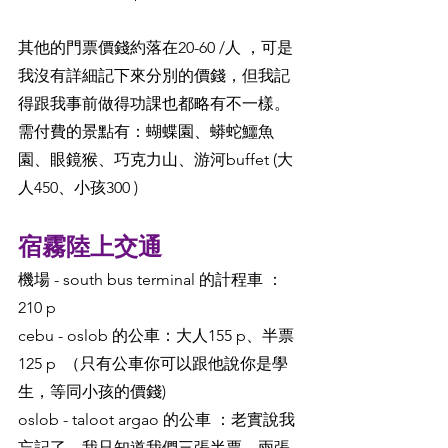
其他的門票價錢約落在20-60 /人 ，可是
我沒有詳細記下來分別的價錢，但我記
得跟我事前做得功課也都略有不一樣。
需付費的景點有：蝴蝶園、蟒蛇鱷魚
園、眼鏡猴、巧克力山、游河buffet (大
人450、小孩300 )
宿霧陸上交通
機場 - south bus terminal 的計程車 ：
210 p
cebu - oslob 的公車：大人155 p、半票
125 p  （只有公車你可以跟他說你是學
生，等同小孩的價錢)
oslob - taloot argao 的公車 ：老實說我
忘記了，我只知道我們三張半票、兩張