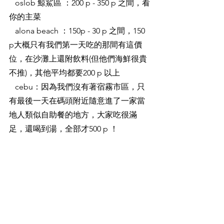
   oslob 鯨鯊區 ：200 p - 350 p 之間，看
你的主菜
   alona beach ：150p - 30 p 之間，150 
p大概只有我們第一天吃的那間有這價
位，在沙灘上還附飲料(但他們海鮮很貴
不推)，其他平均都要200 p 以上
   cebu：因為我們沒有著宿霧市區，只
有最後一天在碼頭附近隨意進了一家當
地人類似自助餐的地方，大家吃很滿
足，還喝到湯，全部才500 p ！