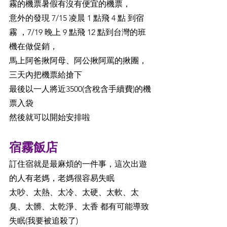
霧的機票暑假有沒有便宜的機票，
意外的發現 7/15 凌晨 1 點飛 4 點 到宿
霧 ，7/19 晚上 9 點飛 12 點到台灣的班
機在做促銷，
馬上阿爸揪阿母、阿公揪阿罵的揪團，
三天內把機票給搶下
最後以一人將近3500(含稅含手續費)的機
票入袋
然後就可以開始安排啦
宿霧飯店
訂住宿就是最麻煩的一件事，這次出遊
的人有老媽，老媽很容易失眠
太吵、太熱、太冷、太硬、太軟、太
臭、太髒、太乾淨、太香 都有可能導致
失眠(我要被追殺了)