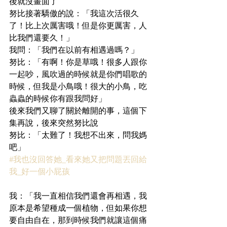
後就沒畫面了
努比接著驕傲的說：「我這次活很久
了！比上次厲害哦！但是你更厲害，人
比我們還要久！」
我問：「我們在以前有相遇過嗎？」
努比：「有啊！你是草哦！很多人跟你
一起吵，風吹過的時候就是你們唱歌的
時候，但我是小鳥哦！很大的小鳥，吃
蟲蟲的時候你有跟我問好」
後來我們又聊了關於離開的事，這個下
集再說，後來突然努比說
努比：「太難了！我想不出來，問我媽
吧」
#我也沒回答她_看來她又把問題丟回給
我_好一個小屁孩
我：「我一直相信我們還會再相遇，我
原本是希望種成一個植物，但如果你想
要自由自在，那到時候我們就讓這個痛