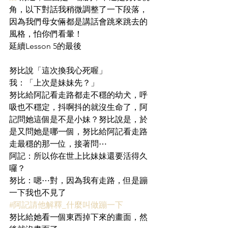
角，以下對話我稍微調整了一下段落，
因為我們母女倆都是講話會跳來跳去的
風格，怕你們看暈！
延續Lesson 5的最後
努比說「這次換我心死喔」
我：「上次是妹妹先？」
努比給阿記看走路都走不穩的幼犬，呼
吸也不穩定，抖啊抖的就沒生命了，阿
記問她這個是不是小妹？努比說是，於
是又問她是哪一個，努比給阿記看走路
走最穩的那一位，接著問⋯
阿記：所以你在世上比妹妹還要活得久
囉？
努比：嗯⋯對，因為我有走路，但是蹦
一下我也不見了
#阿記請他解釋_什麼叫做蹦一下
努比給她看一個東西掉下來的畫面，然