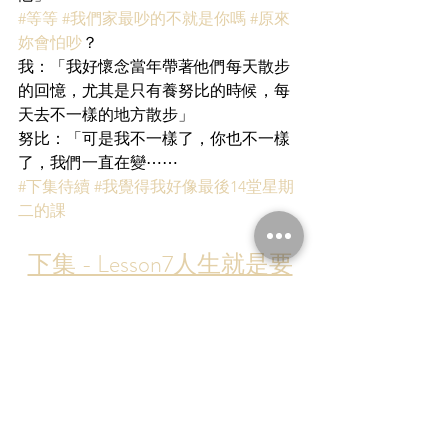
#等等
#我們家最吵的不就是你嗎
#原來
妳會怕吵
？
我：「我好懷念當年帶著他們每天散步
的回憶，尤其是只有養努比的時候，每
天去不一樣的地方散步」
努比：「可是我不一樣了，你也不一樣
了，我們一直在變⋯⋯
#下集待續
#我覺得我好像最後14堂星期
二的課
下集 - Lesson7人生就是要
有遺憾才圓滿
✳︎ 努媽專欄連載 ✳︎
(1)努比離開前的願望：
閱讀連載
(2)那些努比教會我的事：
閱讀連載