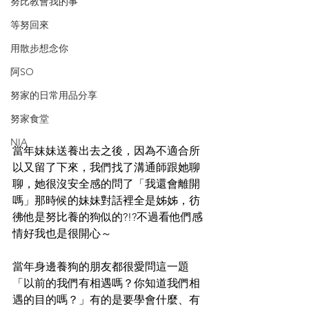
努比教會我的事
等努回來
用散步想念你
阿SO
努家的日常用品分享
努家食堂
NIA
當年妹妹送養出去之後，因為不適合所
以又留了下來，我們找了溝通師跟她聊
聊，她很沒安全感的問了「我還會離開
嗎」那時候的妹妹對話裡全是姊姊，彷
彿他是努比養的狗似的?!?不過看他們感
情好我也是很開心～
當年身邊養狗的朋友都很愛問這一題
「以前的我們有相遇嗎？你知道我們相
遇的目的嗎？」有的是要學會什麼、有