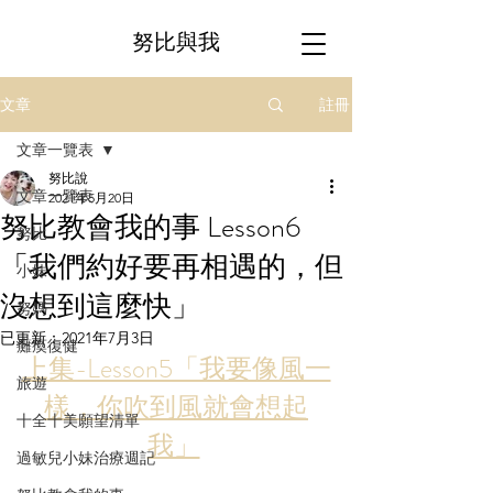
努比與我
註冊
文章
文章一覽表
努比說
文章一覽表
2021年5月20日
努比教會我的事 Lesson6
努比
「我們約好要再相遇的，但
小妹
沒想到這麼快」
努媽
已更新：
2021年7月3日
癱瘓復健
上集-Lesson5「我要像風一
旅遊
樣，你吹到風就會想起
十全十美願望清單
我」
過敏兒小妹治療週記