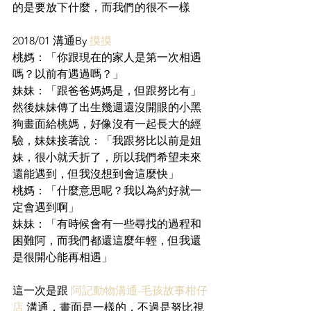
的是要放下什麼，而我們的很不一樣
2018/01 溝通By 
摸摸
桃媽：「你跟現在的家人是第一次相遇
嗎？以前有遇過嗎？」
妹妹：「跟爸爸媽媽是，但跟努比有」
然後妹妹傳了出生幾週還沒開眼的小黑
狗畫面給桃媽，好像沒有一起長大的經
驗，妹妹接著說：「我跟努比以前是姐
妹，很小就夭折了，所以我們希望未來
還能遇到，但我沒想到會這麼快」
桃媽：「什麼意思呢？我以為約好就一
定會遇到啊」
妹妹：「有時候會有一些尋找的過程和
困難阿，而我們都還這麼年輕，但我還
是很開心能再相遇」
這一次是跟 
阿記動物溝通-毛孩故事柑仔
店
 溝通，畫面是一樣的，不過是努比視