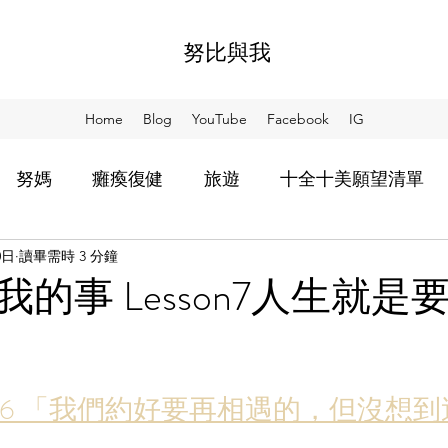
努比與我
Home
Blog
YouTube
Facebook
IG
努媽
癱瘓復健
旅遊
十全十美願望清單
0日
讀畢需時 3 分鐘
比教會我的事
等努回來
用散步想念你
阿SO
的事 Lesson7人生就是
家食堂
NIA
sson6 「我們約好要再相遇的，但沒想