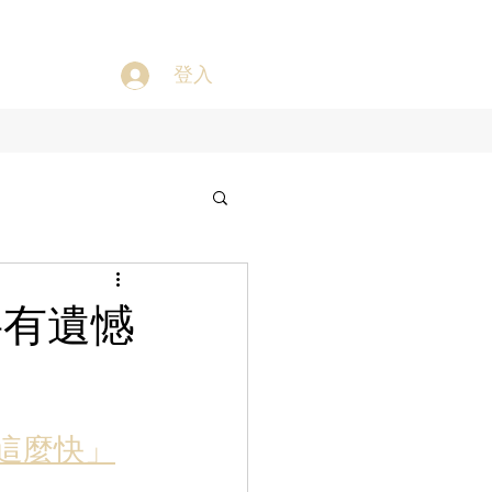
登入
要有遺憾
到這麼快」