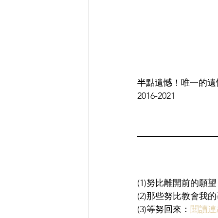
半點遺憾！唯一的遺
2016-2021
(1)努比離開前的願望
(2)那些努比教會我
(3)等努回來：
閱讀連