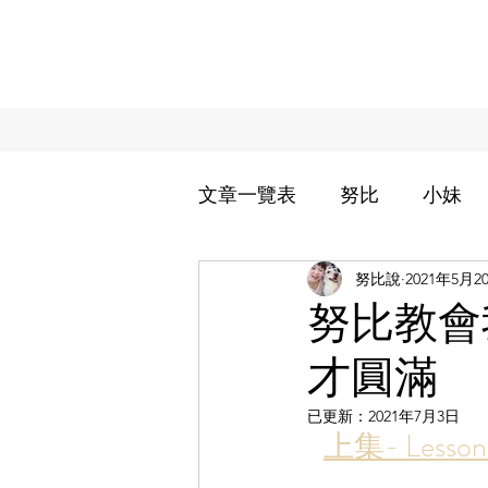
文章一覽表
努比
小妹
努比說
2021年5月2
過敏兒小妹治療週記
努
努比教會我
才圓滿
努家的日常用品分享
努
已更新：
2021年7月3日
上集- Le