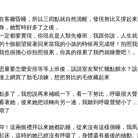
在客廳昏睡，所以三四點就自然清醒，發現努比又撐起來
身，她暫時好多了之後，
一定都要實現，你現在是人類先修班，我跟你說，人生就
的十個願望留著回來當我的小孩的時候再完成呀！拍照我
我也很擔心你拍照很累，你真的很累了我們就睡覺吧！」
思量要怎麼安排等等上班後，該請室友幫忙幾點餵水？該
後上網買了胎毛項鍊，想把努比的毛收藏起來
點多了，我想說再來補眠一下，看一下努比，呼吸很大聲
看著她，後來她把頭轉向另一邊，我聽到呼吸聲變小了，
期了
仰！這兩個禮拜以來她都趴睡，從來沒有這樣側睡，我馬
起床，這時的她已經沒有呼吸了，身體還有最後的抽動、