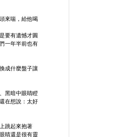
頭來喘，給他喝
是要有遺憾才圓
們一年半前也有
換成什麼盤子讓
、黑暗中眼睛瞪
還在想說：太好
上跳起來抱著
眼睛還是很有靈