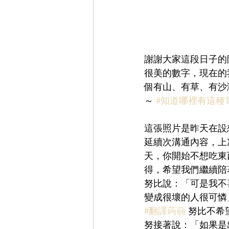
謝謝大家這段日子的
很美的數字，現在的
個有山、有草、有沙
～ 
#知道哪裡有這種
這張照片是昨天在設
延續次溝通內容，上
天，你開始不想吃東
得，希望我們繼續陪
努比說：「可是我不
變成很壞的人很可憐
#翻譯蒟蒻
 努比不
努接著說：「如果是