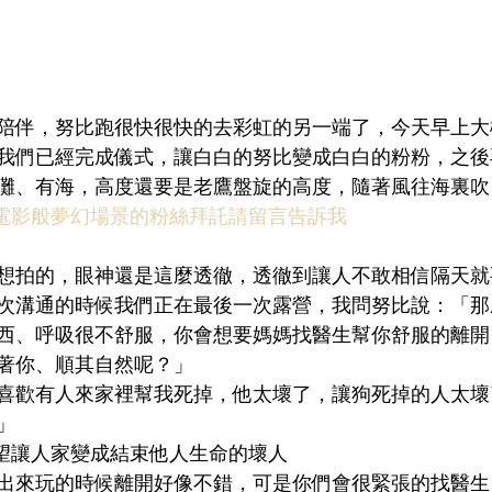
陪伴，努比跑很快很快的去彩虹的另一端了，今天早上大概
我們已經完成儀式，讓白白的努比變成白白的粉粉，之後
灘、有海，高度還要是老鷹盤旋的高度，隨著風往海裏吹
電影般夢幻場景的粉絲拜託請留言告訴我
想拍的，眼神還是這麼透徹，透徹到讓人不敢相信隔天就
次溝通的時候我們正在最後一次露營，我問努比說：「那
西、呼吸很不舒服，你會想要媽媽找醫生幫你舒服的離開
著你、順其自然呢？」
喜歡有人來家裡幫我死掉，他太壞了，讓狗死掉的人太壞
」
希望讓人家變成結束他人生命的壞人
出來玩的時候離開好像不錯，可是你們會很緊張的找醫生