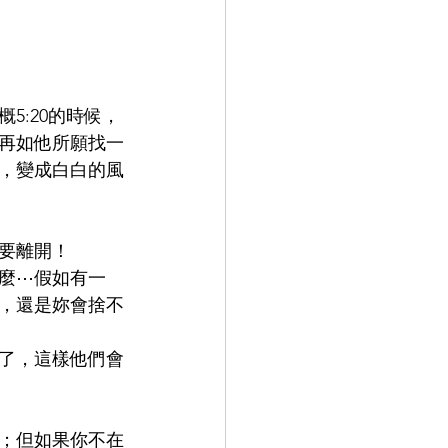
5:20的時候，
再如他所願找一
，變成白白的風
要離開！
麼⋯假如有一
，還是妳會捨不
了，這樣他們會
；但如果你不在