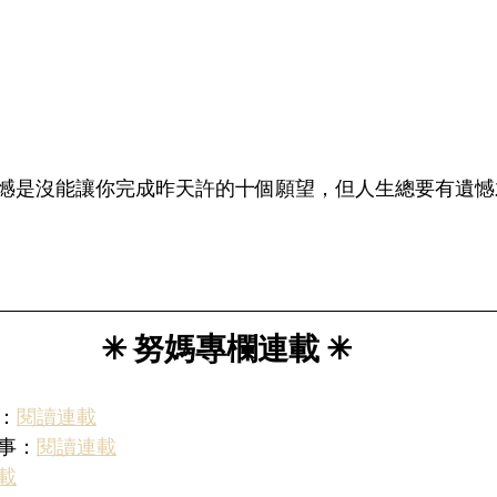
憾是沒能讓你完成昨天許的十個願望，但人生總要有遺憾
✳︎ 努媽專欄連載 ✳︎
：
閱讀連載
的事：
閱讀連載
載