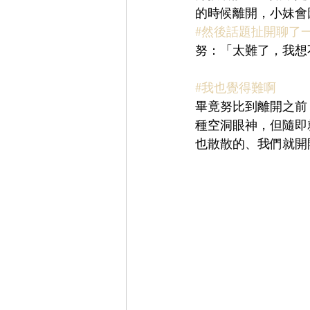
的時候離開，小妹會
#然後話題扯開聊了
努：「太難了，我想
#我也覺得難啊
畢竟努比到離開之前
種空洞眼神，但隨即
也散散的、我們就開