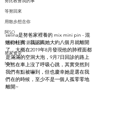
努比教會我的事
等努回來
用散步想念你
阿SO
selina是努爸家裡養的 mix mini pin - 混
迷你杜賓，我認識她大約八個月就離開
努家的日常用品分享
了，大概在2019年8月發現他的肺裡面都
努家食堂
是滿滿的空洞大泡，9月7日回診的路上
NIA
突然在車上沒了呼吸心跳，其實突然到
我們有點被嚇到，但也慶幸她是選在我
們在的時候，至少不是一個人孤零零地
離開~