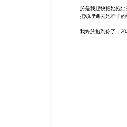
於是我趕快把她抱出
把頭埋進去她脖子的
我終於抱到你了，2021