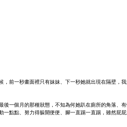
候，前一秒畫面裡只有妹妹、下一秒她就出現在隔壁，我
最後一個月的那種狀態，不知為何她趴在廁所的角落、有
動一點點、努力得躲開便便、腳一直踢一直踢，雖然屁屁