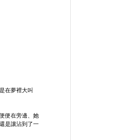
是在夢裡大叫
便便在旁邊、她
還是讓沾到了一