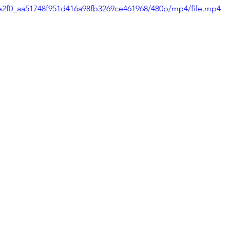
60e2f0_aa51748f951d416a98fb3269ce461968/480p/mp4/file.mp4