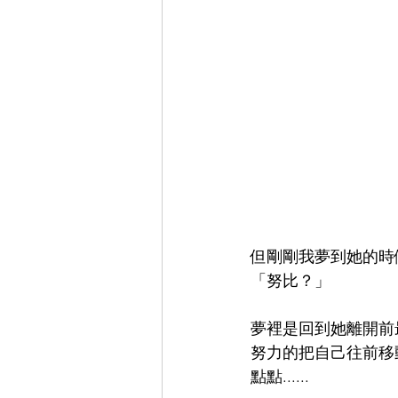
但剛剛我夢到她的時
「努比？」
夢裡是回到她離開前
努力的把自己往前移
點點......