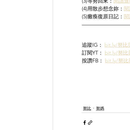
(3)等努回來：
閱讀連
(4)用散步想念妳：
閱
(5)癱瘓復原日記：
閱
追蹤IG： 
bit.ly/努
訂閱YT： 
bit.ly/努
按讚FB： 
bit.ly/努
努比
努媽