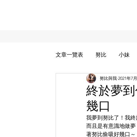
文章一覽表
努比
小妹
努比與我
2021年7
過敏兒小妹治療週記
努
終於夢到
幾口
努家的日常用品分享
努
我夢到努比了！我終
而且是有意識地做夢
著努比偷吸好幾口～