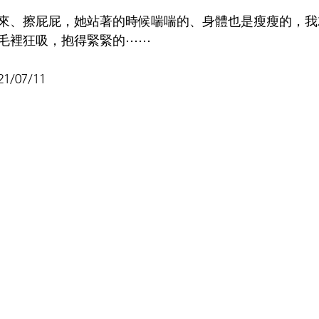
來、擦屁屁，她站著的時候喘喘的、身體也是瘦瘦的，我
毛裡狂吸，抱得緊緊的⋯⋯
/07/11