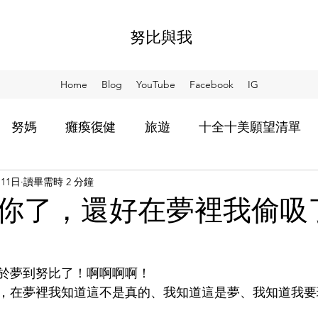
努比與我
Home
Blog
YouTube
Facebook
IG
努媽
癱瘓復健
旅遊
十全十美願望清單
月11日
讀畢需時 2 分鐘
比教會我的事
等努回來
用散步想念你
阿SO
你了，還好在夢裡我偷吸
家食堂
NIA
於夢到努比了！啊啊啊啊！
，在夢裡我知道這不是真的、我知道這是夢、我知道我要