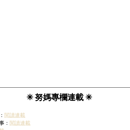
✳︎ 努媽專欄連載 ✳︎
：
閱讀連載
的事：
閱讀連載