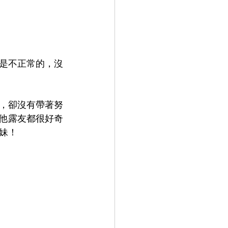
是不正常的，沒
，卻沒有帶著努
他露友都很好奇
妹！