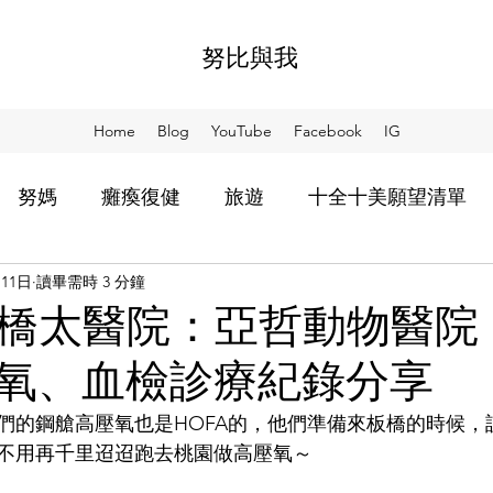
努比與我
Home
Blog
YouTube
Facebook
IG
努媽
癱瘓復健
旅遊
十全十美願望清單
月11日
讀畢需時 3 分鐘
比教會我的事
等努回來
用散步想念你
阿SO
橋太醫院：亞哲動物醫院
氧、血檢診療紀錄分享
家食堂
NIA
們的鋼艙高壓氧也是HOFA的，他們準備來板橋的時候，
不用再千里迢迢跑去桃園做高壓氧～