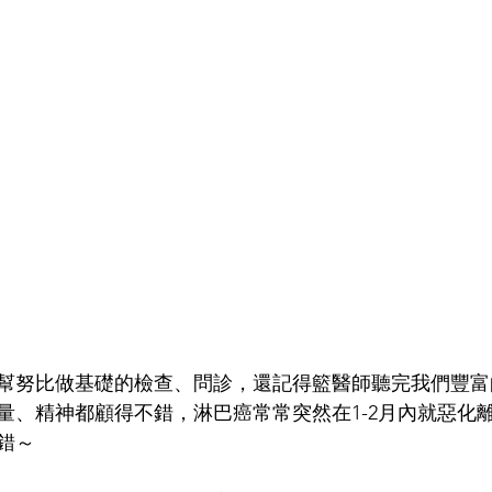
幫努比做基礎的檢查、問診，還記得籃醫師聽完我們豐富
量、精神都顧得不錯，淋巴癌常常突然在1-2月內就惡化
錯～