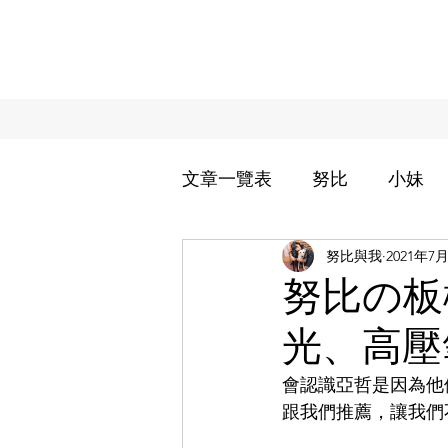
文章一覽表
努比
小妹
努比與我
2021年7
過敏兒小妹治療週記
努
努比の板
光、高壓
努家的日常用品分享
努
會認識亞哲是因為他
跟我們推薦，讓我們