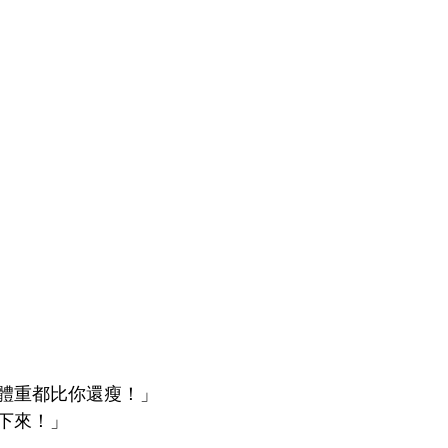
體重都比你還瘦！」
下來！」