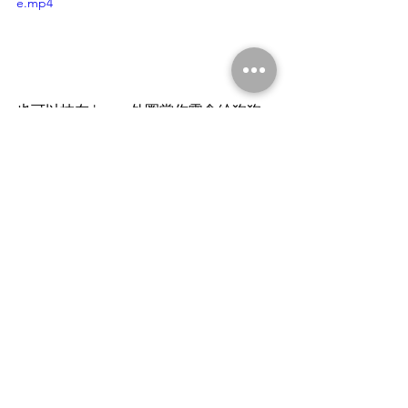
e.mp4
也可以抹在 kong 外圈當作零食給狗狗
舔
希望奶茶可以保有一口好牙，到新家之
後快快樂樂地當美女唷！