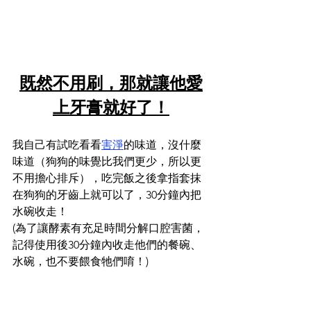
既然不用刷，那就讓他愛
上牙膏就好了！
我自己有試吃看看
害淨
的味道，沒什麼
味道（狗狗的味覺比我們更少，所以更
不用擔心排斥），吃完飯之後拿指套抹
在狗狗的牙齒上就可以了，30分鐘內把
水碗收走！
(為了讓酵素有充足時間分解口腔害菌，
記得使用後30分鐘內收走他們的餐碗、
水碗，也不要餵食牠們唷！)