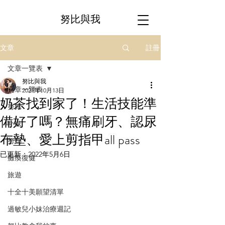
努比與我
註冊
文章
文章一覽表
努比與我
文章一覽表
2021年10月13日
奶茶找到家了！生活技能準
努比
備好了嗎？無痛刷牙、認尿
小妹
布墊、愛上剪指甲all pass
努媽
已更新：
2022年5月6日
癱瘓復健
旅遊
十全十美願望清單
過敏兒小妹治療週記