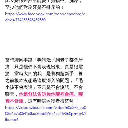
比＆妹妹雖然不能愛上剪指甲、洗澡，
至少他們對刷牙是不排斥的！
https://www.facebook.com/noobeeandme/vi
deos/174235396459380
當時聽同事說「狗狗幾乎到老了都會牙
痛，只是他們不會表現出來」真是很震
驚，當時大四的我，是養狗超新手，養
之前根本沒想過這麼深入的問題，「毛
小孩不會表達」不只是不會說話、不會
聊天，
他還無法告訴你他哪裡會痛、哪
裡不舒服
，這有時讓照護者很茫然！
https://video.wixstatic.com/video/60e2f0_ee0
03d1c7e0541c3ae2fed659fc4ae46/360p/mp4/f
ile.mp4