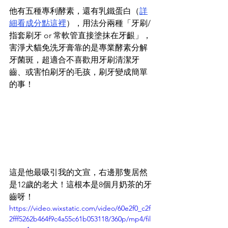
他有五種專利酵素，還有乳鐵蛋白（
詳
細看成分點這裡
），用法分兩種「牙刷/
指套刷牙 or 常軟管直接塗抹在牙齦」，
害淨犬貓免洗牙膏靠的是專業酵素分解
牙菌斑，超適合不喜歡用牙刷清潔牙
齒、或害怕刷牙的毛孩，刷牙變成簡單
的事！
這是他最吸引我的文宣，右邊那隻居然
是12歲的老犬！這根本是8個月奶茶的牙
齒呀！
https://video.wixstatic.com/video/60e2f0_c2f
2fff5262b464f9c4a55c61b053118/360p/mp4/fil