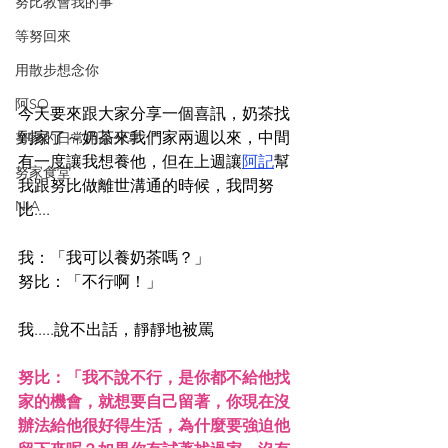
努比教會我的事
等努回來
用散步想念你
阿SO
今天要來跟大家分享一個喜訊，奶茶找
到家了～奶茶來我們家兩週以來，中間
努家的日常用品分享
有一度讓我想養他，但在上週讓
阿記
幫
努家食堂
我跟努比做離世溝通的時候，我問努
NIA
比....
我：「我可以養奶茶嗎？」
努比：「不行啊！」
我.....說不出話，靜靜地被罵
努比：「我不說不行，是你都不給他找
家的機會，就想要自己留著，你現在沒
辦法給他很好得生活，為什麼要強迫他