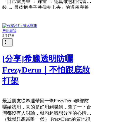
「自己當房東 → 踩雷 → 認真做包租代管比
較 → 最後把房子整個交出去」的過程完整
紀錄下來，包含我實際洽談各家整理出來的
收費表、我計算思考的邏輯、房子改造前後
的對比照。如果你也在比較「包租代管業
努比與我
者」，希望能幫你少走一點我走過的冤枉
5月17日
路。 交給格瑞租屋包租代管、改造前後比
較 為什麼不打算裝潢的人，會走到找格瑞
租屋包租代管這一步? 家裡在南機場一帶留
了一間兩房一廳老公寓給他，屋齡比我們還
[分享]希臘透明防曬
老。 問題是.....他的工作在新竹，平常根本
FrezyDerm｜不怕跟底妝
不可能北上處理房子的事、也完全不懂裝
潢，看著斑駁的牆面和老浴室，他看我自己
打架
改造板橋租屋的限動來問我，我跟他說...你
這屋況比我家慘很多耶，你給我九千我都不
想租XD，連我都不知道「要從哪裡開始」
整理。 但說到底...最難的是心態：花自己的
最近朋友從希臘帶回一條FrezyDerm臉部防
錢裝潢，然後租給別人住，怎麼想都覺得浪
曬給我用，真的是好用到嚇到，查了一下台
費，所以他一開始的策略很簡單，原況出
灣都沒有人討論，就勾起我想分享的心情
租，便宜租就好。 原本公寓改造前的屋況
（我就只想當唯一😊） FrezyDerm的質地很
自己出租 2 年的真實成本：不只空租，還有
像YSL很紅的那隻黑色那隻妝前乳＋benefit
「房客品質」 原況刊登的結果，詢問率低