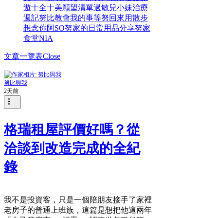
遊
十全十美願望清單
過敏兒小妹治療
週記
努比教會我的事
等努回來
用散步
想念你
阿SO
努家的日常用品分享
努家
食堂
NIA
文章一覽表
Close
努比與我
2天前
格瑞租屋評價好嗎？從
洽談到改造完成的全紀
錄
我不是投資客，只是一個陪朋友接手了家裡
老房子的普通上班族，這篇是想把他這兩年