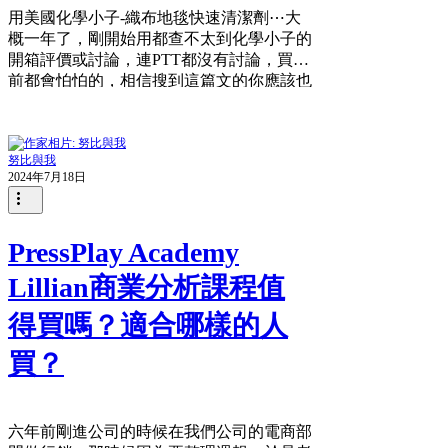
用美國化學小子-織布地毯快速清潔劑⋯大
概一年了，剛開始用都查不太到化學小子的
開箱評價或討論，連PTT都沒有討論，買之
前都會怕怕的，相信搜到這篇文的你應該也
是這個擔心，話不多說，直接上我的開箱實
測圖唄！
努比與我
2024年7月18日
PressPlay Academy
Lillian商業分析課程值
得買嗎？適合哪樣的人
買？
六年前剛進公司的時候在我們公司的電商部