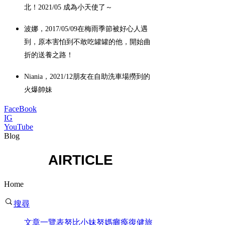
北！2021/05 成為小天使了～
波娜，2017/05/09在梅雨季節被好心人遇
到，原本害怕到不敢吃罐罐的他，開始曲
折的送養之路！
​Niania，2021/12朋友在自助洗車場撈到的
火爆帥妹
FaceBook
IG
YouTube
Blog
AIRTICLE
Home
搜尋
文章一覽表
努比
小妹
努媽
癱瘓復健
旅