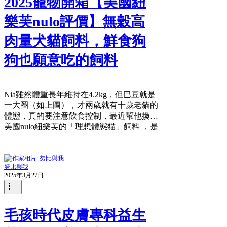
2025寵物開箱【美國紐
樂芙nulo評價】無穀高
肉量犬貓飼料，鮮食狗
狗也願意吃的飼料
Nia雖然體重長年維持在4.2kg，但巴豆就是
一大圈（如上圖），才兩歲就有十歲老貓的
體態，真的要注意飲食控制，最近幫他換了
美國nulo紐樂芙的「理想體態貓」飼料 ，是
智利鮭魚＋左旋肉鹼 的口味，主要是看上
他們的成分與營養素，等等來跟大家分享細
節！先來說說我們只吃什麼樣的...
努比與我
2025年3月27日
毛孩時代皮膚專科益生