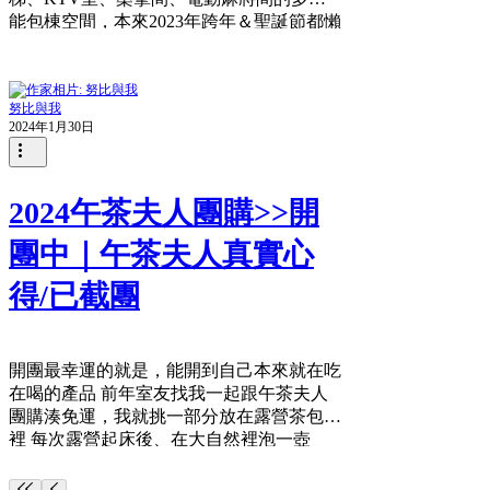
能包棟空間，本來2023年跨年＆聖誕節都懶
得安排，可是剛好有朋友開口問了要不要包
棟、剛好又看到民宿老闆個人FB...
努比與我
2024年1月30日
2024午茶夫人團購>>開
團中｜午茶夫人真實心
得/已截團
開團最幸運的就是，能開到自己本來就在吃
在喝的產品 前年室友找我一起跟午茶夫人
團購湊免運，我就挑一部分放在露營茶包組
裡 每次露營起床後、在大自然裡泡一壺
茶，配著滿山的雲海，都會想說人生到底還
有什麼不滿足的(?) 噢不_還是有很多不滿