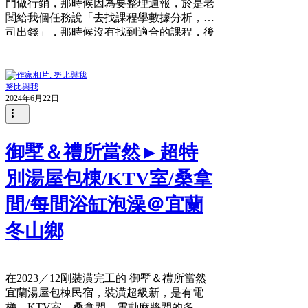
門做行銷，那時候因為要整理週報，於是老
闆給我個任務說「去找課程學數據分析，公
司出錢」，那時候沒有找到適合的課程，後
來我也轉去做業務了，但這件事一直被放在
我心裡，真的很可惜那時候還沒有Lillian的
商業分析線上課程！！！生不逢時呀！...
努比與我
2024年6月22日
御墅＆禮所當然►超特
別湯屋包棟/KTV室/桑拿
間/每間浴缸泡澡＠宜蘭
冬山鄉
在2023／12剛裝潢完工的 御墅＆禮所當然
宜蘭湯屋包棟民宿，裝潢超級新，是有電
梯、KTV室、桑拿間、電動麻將間的多功