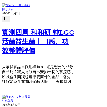
毛孔隱形露！它是完全透明、推開後會有一
到懷疑人生...租金從
層霧面、粉粉滑滑、把皮膚上的凹洞都鋪平
努比與我
的感覺，加上又有防曬的功能，拿來做防曬
2025年10月28日
真是一石二鳥，完全不會跟後面的底妝打
架！ FrezyDerm SUN SCREEN VELVET
FACE 那FrezyDerm是何方神聖呢？先附上
國際版官網的超連結，中文資料真的超級
實測四周-和和研 純LGG
少，FrezyDerm是 1986 年在希臘雅典創辦的
活菌益生菌｜口感、功
皮膚科專業品牌。創辦人 Anastasios
Anastasiou 的出發點不是做一般美妝，而是
效整體評價
做符合藥品等級標準的皮膚科用品，最初只
透過藥局通路販售，並與皮膚科醫師合作推
廣。 你可以把它想成希臘版的「理膚寶
水」——不在百貨公司設專櫃，不打明星廣
大家保養品喜歡用all in one還是想要的成分
告，靠的是 40 年藥局口碑和醫師背書。 這
自己配？我太喜歡自己安排一切的掌控感，
隻很像YSL妝前乳的是SUN SCREEN
所以益生菌我也選單隻菌株的產品，會先從
VELVET FACE SPF 50+：國外連結...
純LGG益生菌菌株的原因呢～主要也是因
為這隻菌的背景，LGG是最多文獻研究的
菌！
努比與我
2025年4月12日