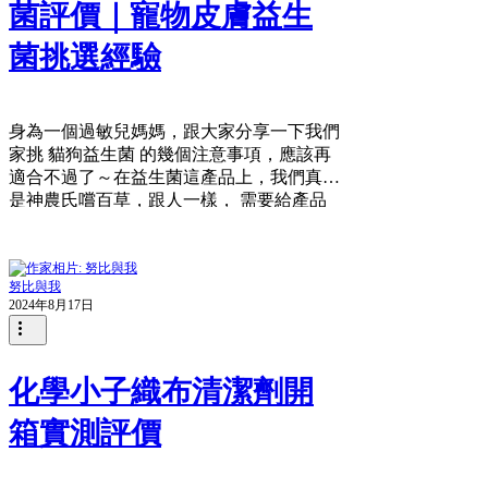
菌評價｜寵物皮膚益生
菌挑選經驗
身為一個過敏兒媽媽，跟大家分享一下我們
家挑 貓狗益生菌 的幾個注意事項，應該再
適合不過了～在益生菌這產品上，我們真的
是神農氏嚐百草，跟人一樣， 需要給產品
三週的機會 ，去確定這家產品適不適合
你， 如果適合的話，請持續吃滿三個月 ，
才可以讓好菌定植在消化道中！...
努比與我
2024年8月17日
化學小子織布清潔劑開
箱實測評價