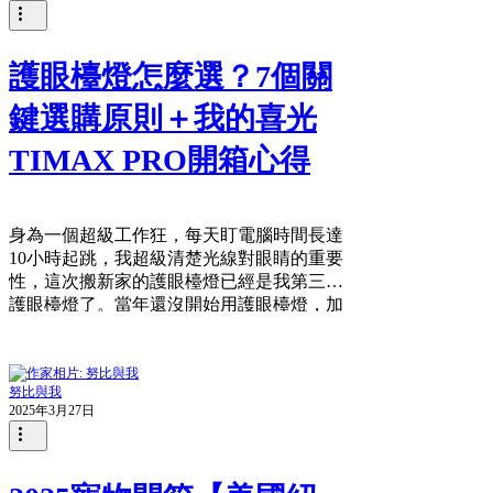
護眼檯燈怎麼選？7個關
鍵選購原則＋我的喜光
TIMAX PRO開箱心得
身為一個超級工作狂，每天盯電腦時間長達
10小時起跳，我超級清楚光線對眼睛的重要
性，這次搬新家的護眼檯燈已經是我第三座
護眼檯燈了。當年還沒開始用護眼檯燈，加
上這種工作時數，葉黃素都不夠我吃（誇
張），所以選對一盞好的護眼檯燈，不只是
減輕眼壓疲勞，更是節省荷包。...
努比與我
2025年3月27日